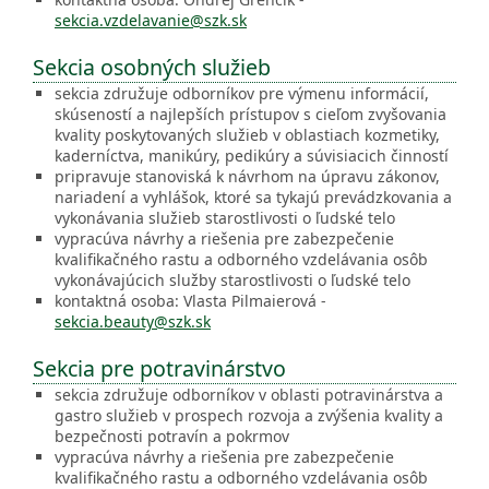
sekcia.vzdelavanie@szk.sk
Sekcia osobných služieb
sekcia združuje odborníkov pre výmenu informácií,
skúseností a najlepších prístupov s cieľom zvyšovania
kvality poskytovaných služieb v oblastiach kozmetiky,
kaderníctva, manikúry, pedikúry a súvisiacich činností
pripravuje stanoviská k návrhom na úpravu zákonov,
nariadení a vyhlášok, ktoré sa tykajú prevádzkovania a
vykonávania služieb starostlivosti o ľudské telo
vypracúva návrhy a riešenia pre zabezpečenie
kvalifikačného rastu a odborného vzdelávania osôb
vykonávajúcich služby starostlivosti o ľudské telo
kontaktná osoba: Vlasta Pilmaierová -
sekcia.beauty@szk.sk
Sekcia pre potravinárstvo
sekcia združuje odborníkov v oblasti potravinárstva a
gastro služieb v prospech rozvoja a zvýšenia kvality a
bezpečnosti potravín a pokrmov
vypracúva návrhy a riešenia pre zabezpečenie
kvalifikačného rastu a odborného vzdelávania osôb