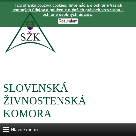
Táto stránka používa cookies.
Informácia o ochrane Vašich
osobných údajov a poučenie o Vašich právach vo vzťahu k
ochrane osobných údajov.
.
SLOVENSKÁ
ŽIVNOSTENSKÁ
KOMORA
Hlavné menu