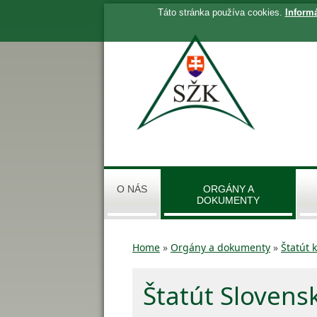
Táto stránka používa cookies.
Inform
O NÁS
ORGÁNY A
DOKUMENTY
Home
»
Orgány a dokumenty
»
Štatút 
Štatút Slovens