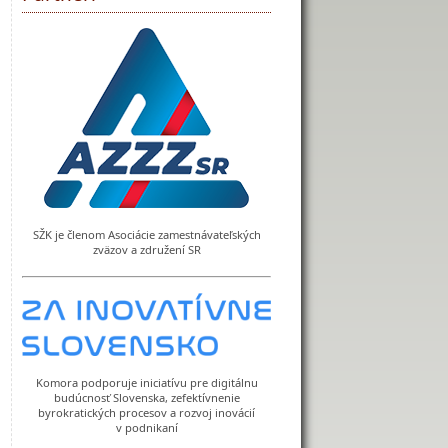
SŽK je členom Asociácie zamestnávateľských
zväzov a združení SR
Komora podporuje iniciatívu pre digitálnu
budúcnosť Slovenska, zefektívnenie
byrokratických procesov a rozvoj inovácií
v podnikaní